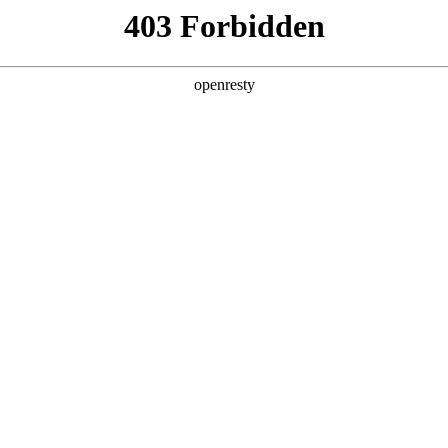
企业业务
个人业务
了解我们
投资者
模融合投影/U型拼接墙(沉浸式)；画屏拼接墙 / 历史沿革墙（走廊
影&旋转屏互动墙（体验式)；180°/ 270°巨幅纱幕全息投影（舞台
服务
智慧零售
案
智慧零售解决方案
方案
智慧文博解决方
智慧文博解决方
智慧医工/移动健康
智慧文博解决方
案
Japan
Singapo
呼吸慢病管理解决方案
European
India
让文物活起来
让文物活起来
让文物活起来
VR/AR
Russia
Middle 
Indonesia
South Af
解决方案是一个专注于打造创新数字文博体验场景的整体